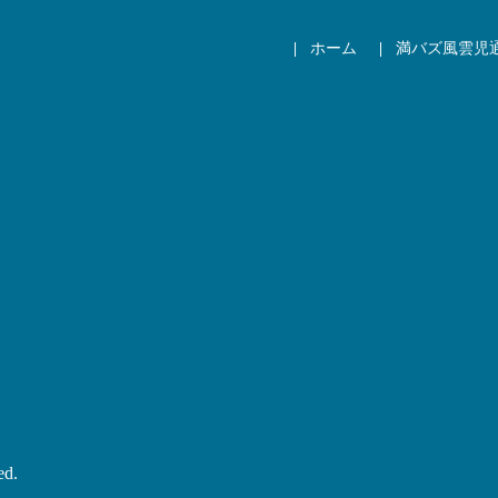
ホーム
満バズ風雲児
ed.