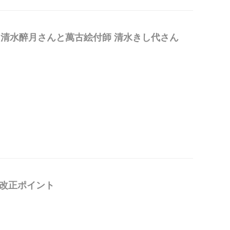
家 清水醉月さんと萬古絵付師 清水きし代さん
改正ポイント