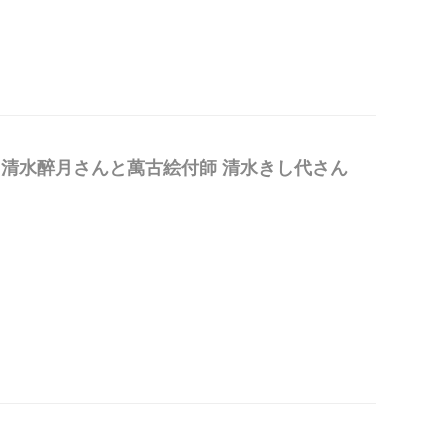
家 清水醉月さんと萬古絵付師 清水きし代さん