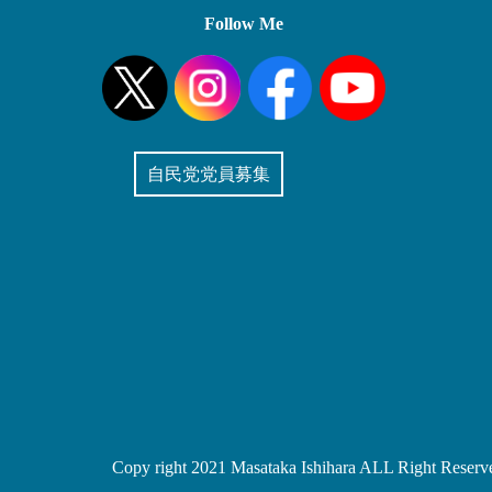
Follow Me
自民党党員募集
Copy right 2021 Masataka Ishihara ALL Right Reserv