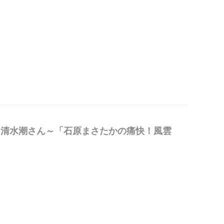
芸家 清水潮さん～「石原まさたかの痛快！風雲