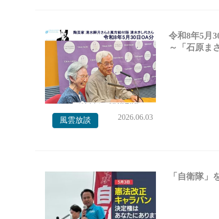
令和8年5月
～「石原まさ
2026.06.03
風雲放談
「自衛隊」