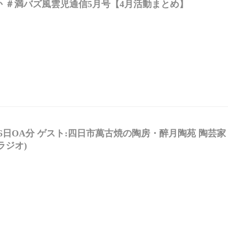
 ＃満バズ風雲児通信5月号【4月活動まとめ】
16日OA分 ゲスト:四日市萬古焼の陶房・醉月陶苑 陶
ラジオ)