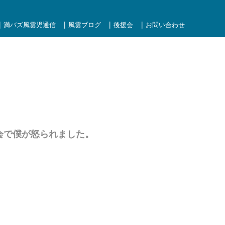
満バズ風雲児通信
風雲ブログ
後援会
お問い合わせ
国会で僕が怒られました。