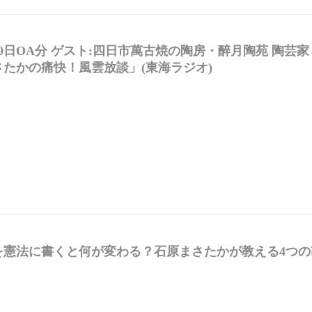
30日OA分 ゲスト:四日市萬古焼の陶房・醉月陶苑 陶芸
たかの痛快！風雲放談」(東海ラジオ)
を憲法に書くと何が変わる？石原まさたかが教える4つの