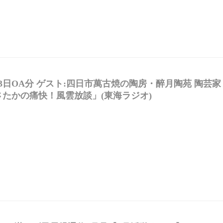
23日OA分 ゲスト:四日市萬古焼の陶房・醉月陶苑 陶芸
たかの痛快！風雲放談」(東海ラジオ)