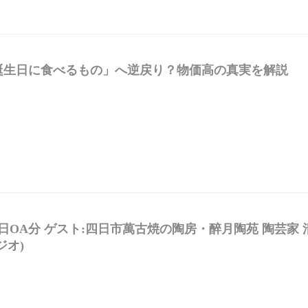
誕生日に食べるもの」へ逆戻り？物価高の真実を解説
9日OA分 ゲスト:四日市萬古焼の陶房・醉月陶苑 陶芸
ジオ)