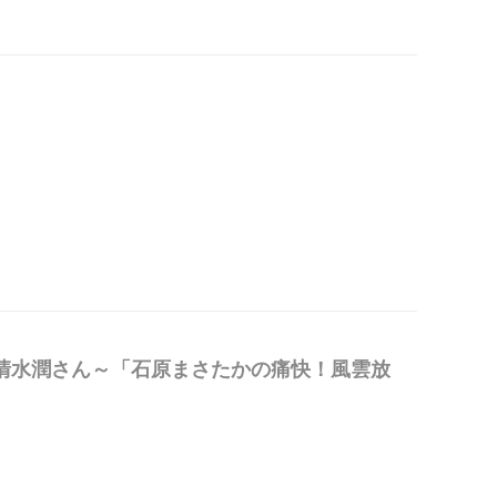
家 清水潤さん～「石原まさたかの痛快！風雲放