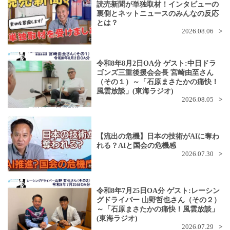
読売新聞が単独取材！インタビューの
裏側とネットニュースのみんなの反応
とは？
2026.08.06
令和8年8月2日OA分 ゲスト:中日ドラ
ゴンズ三重後援会会長 宮崎由至さん
（その１）～「石原まさたかの痛快！
風雲放談」(東海ラジオ)
2026.08.05
【流出の危機】日本の技術がAIに奪わ
れる？AIと国会の危機感
2026.07.30
令和8年7月25日OA分 ゲスト:レーシン
グドライバー 山野哲也さん（その２）
～「石原まさたかの痛快！風雲放談」
(東海ラジオ)
2026.07.29