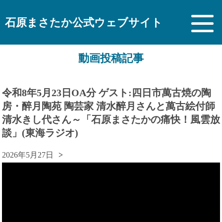
石原まさたか公式ウェブサイト
動画投稿記事
令和8年5月23日OA分 ゲスト:四日市萬古焼の陶
房・醉月陶苑 陶芸家 清水醉月さんと萬古絵付師
清水きし代さん～「石原まさたかの痛快！風雲放
談」(東海ラジオ)
2026年5月27日