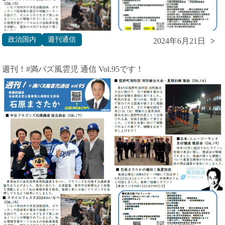
政治国内
週刊通信
2024年6月21日
週刊！#満バズ風雲児 通信 Vol.95です！