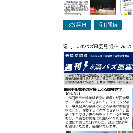
政治国内
週刊通信
週刊！#満バズ風雲児 通信 Vol.7