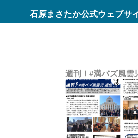
石原まさたか公式ウェブサ
週刊！#満バズ風雲児 通信 