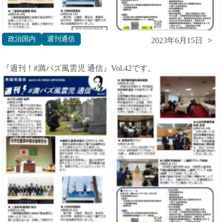
政治国内
週刊通信
2023年6月15日
『週刊！#満バズ風雲児 通信』Vol.42です。