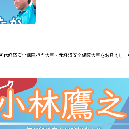
林鷹之 初代経済安全保障担当大臣・元経済安全保障大臣をお迎え