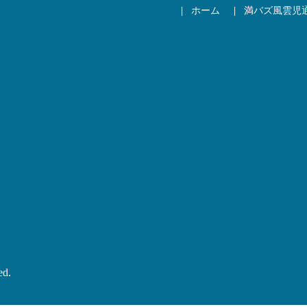
ホーム
満バズ風雲児
ed.