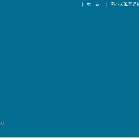
ホーム
満バズ風雲児
ed.