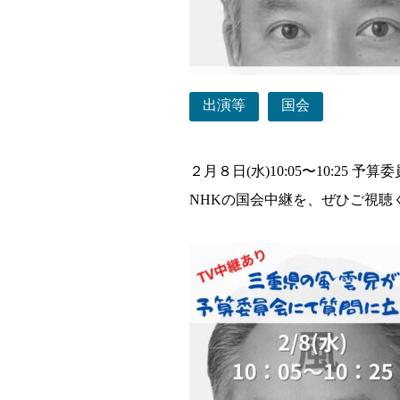
出演等
国会
２月８日(水)10:05〜10:25
NHKの国会中継を、ぜひご視聴