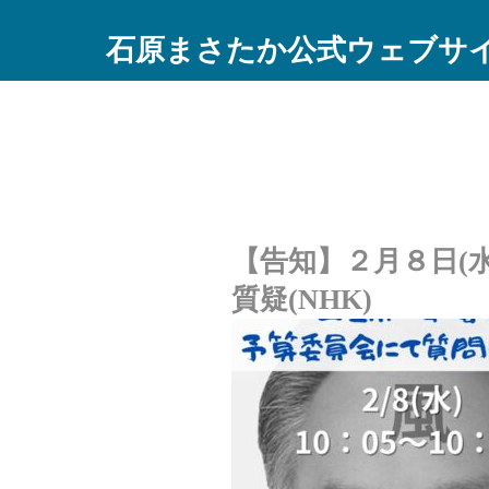
石原まさたか公式ウェブサ
【告知】２月８日(水)
質疑(NHK)