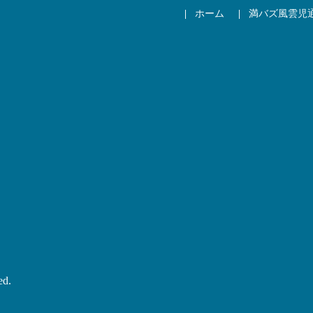
ホーム
満バズ風雲児
ed.