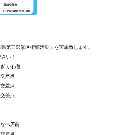
三重県第三選挙区街頭活動」を実施致します。
ださい！
なぎ かわ善
丁目交差点
町目交差点
橋北交差点
ワいなべ店前
南詰交差点