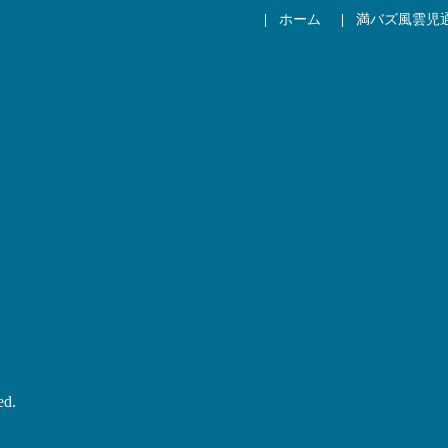
ホーム
満バズ風雲児
ed.