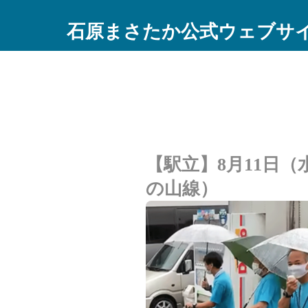
石原まさたか公式ウェブサ
【駅立】8月11日（水
の山線）