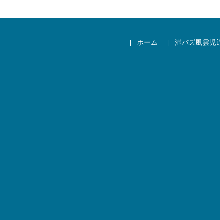
ホーム
満バズ風雲児